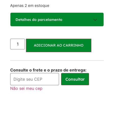
Apenas 2 em estoque
Detalhes do parcelamento
Parcelas:
ADICIONAR AO CARRINHO
1x de
R$
325,00
R$
325,00
sem juros
2x de
R$
162,50
R$
325,00
Consulte o frete e o prazo de entrega:
sem juros
Consultar
3x de
R$
108,33
R$
324,99
Não sei meu cep
sem juros
4x de
R$
85,35
R$
341,40
com juros