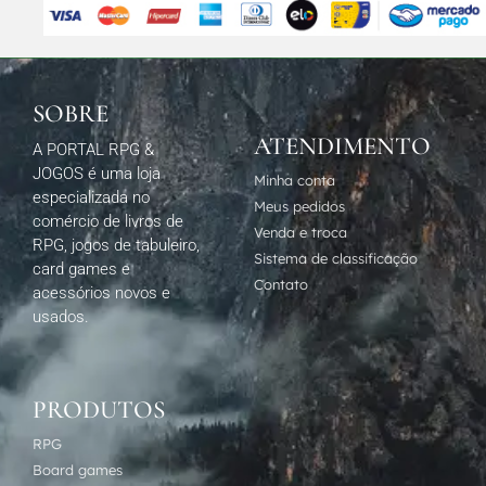
SOBRE
ATENDIMENTO
A PORTAL RPG &
JOGOS é uma loja
Minha conta
especializada no
Meus pedidos
comércio de livros de
Venda e troca
RPG, jogos de tabuleiro,
Sistema de classificação
card games e
Contato
acessórios novos e
usados.
PRODUTOS
RPG
Board games