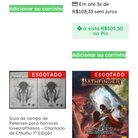
Em até 3x de
Adicionar ao carrinho
R$
108,33
sem juros
à vista
R$
305,50
no Pix
Adicionar ao carrinho
ESGOTADO
ESGOTADO
Guia de campo de
Petersen para horrores
lovecraftianos – Chamado
de Cthulhu 7ª Edição