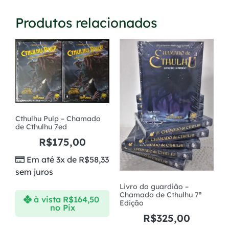
5x de
R$
68,95
R$
344,75
Produtos relacionados
com juros
6x de
R$
58,02
R$
348,12
com juros
7x de
R$
50,22
R$
351,54
com juros
Cthulhu Pulp – Chamado
de Cthulhu 7ed
R$
175,00
Em até 3x de
R$
58,33
sem juros
Livro do guardião –
Chamado de Cthulhu 7ª
à vista
R$
164,50
Edição
no Pix
R$
325,00