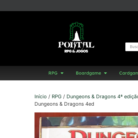
RPG
Boardgame
Cardga
Início
/
RPG
/
Dungeons & Dragons 4ª ediçã
Dungeons & Dragons 4ed