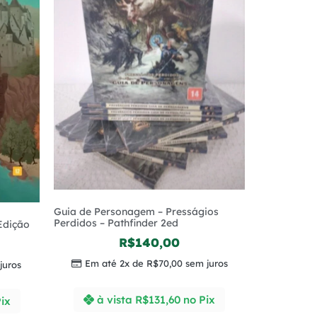
Guia de Personagem – Presságios
Perdidos – Pathfinder 2ed
 Edição
R$
140,00
Em até 2x de
R$
70,00
sem juros
juros
à vista
R$
131,60
no Pix
ix