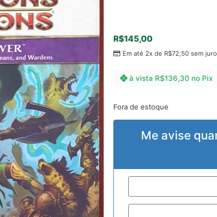
R$
145,00
Em até 2x de
R$
72,50
sem juro
à vista
R$
136,30
no Pix
Fora de estoque
Me avise qua