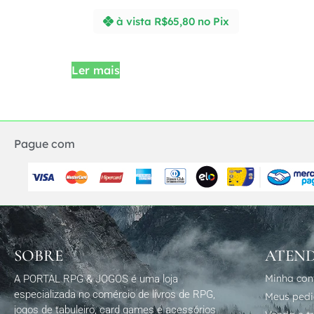
à vista
R$
65,80
no Pix
Ler mais
Pague com
SOBRE
ATEN
Minha con
A PORTAL RPG & JOGOS é uma loja
especializada no comércio de livros de RPG,
Meus ped
jogos de tabuleiro, card games e acessórios