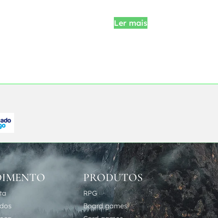
Ler mais
DIMENTO
PRODUTOS
ta
RPG
idos
Board games