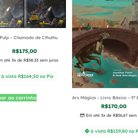
 Pulp – Chamado de Cthulhu
R$
175,00
m até 3x de
R$
58,33
sem juros
à vista
R$
164,50
no Pix
nar ao carrinho
Ars Mágica – Livro Básico – 5ª
R$
170,00
Em até 3x de
R$
56,67
sem 
à vista
R$
159,80
no P