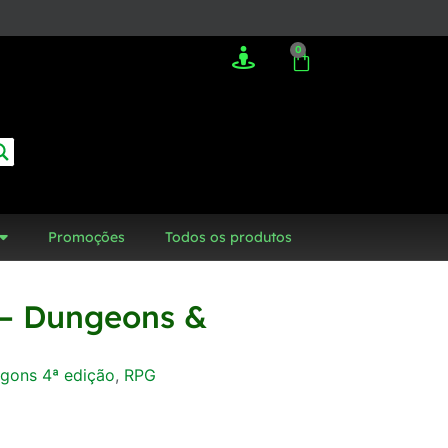
0
Promoções
Todos os produtos
 – Dungeons &
gons 4ª edição
,
RPG