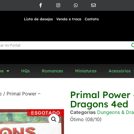
Lista de desejos
Venda e troca
Contato
me
HQs
Romances
Miniaturas
Acessórios
Primal Power
o
/ Primal Power –
Dragons 4ed
Categorias
Dungeons & Dra
ESGOTADO
Ótimo (08/10)