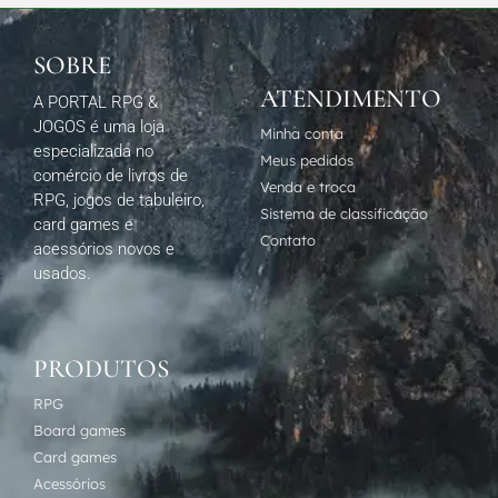
SOBRE
ATENDIMENTO
A PORTAL RPG &
JOGOS é uma loja
Minha conta
especializada no
Meus pedidos
comércio de livros de
Venda e troca
RPG, jogos de tabuleiro,
Sistema de classificação
card games e
Contato
acessórios novos e
usados.
PRODUTOS
RPG
Board games
Card games
Acessórios