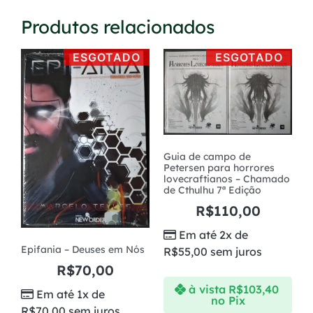
5x de
R$
53,04
R$
265,20
Produtos relacionados
com juros
ESGOTADO
ESGOTADO
Guia de campo de
Petersen para horrores
lovecraftianos – Chamado
de Cthulhu 7ª Edição
R$
110,00
Em até 2x de
Epifania – Deuses em Nós
R$
55,00
sem juros
R$
70,00
à vista
R$
103,40
Em até 1x de
no Pix
R$
70,00
sem juros