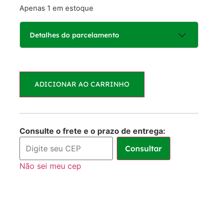
Apenas 1 em estoque
Detalhes do parcelamento
Parcelas:
ADICIONAR AO CARRINHO
1x de
R$
250,00
R$
250,00
sem juros
2x de
R$
125,00
R$
250,00
Consulte o frete e o prazo de entrega:
sem juros
Consultar
3x de
R$
83,33
R$
249,99
Não sei meu cep
sem juros
4x de
R$
65,66
R$
262,64
com juros