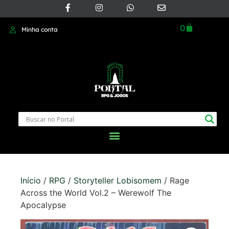
0
Minha conta
Início
/
RPG
/
Storyteller Lobisomem
/ Rage
Across the World Vol.2 – Werewolf The
Apocalypse