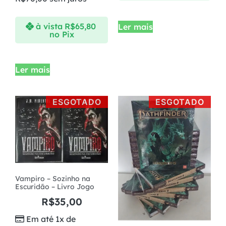
à vista
R$
65,80
Ler mais
no Pix
Ler mais
ESGOTADO
ESGOTADO
Vampiro – Sozinho na
Escuridão – Livro Jogo
R$
35,00
Em até 1x de