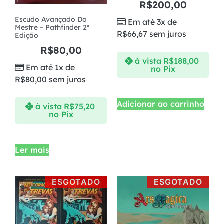
R$
200,00
Escudo Avançado Do
Em até 3x de
Mestre – Pathfinder 2ª
R$
66,67
sem juros
Edição
R$
80,00
à vista
R$
188,00
Em até 1x de
no Pix
R$
80,00
sem juros
Adicionar ao carrinho
à vista
R$
75,20
no Pix
Ler mais
ESGOTADO
ESGOTADO