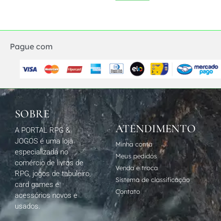
Pague com
SOBRE
ATENDIMENTO
A PORTAL RPG &
JOGOS é uma loja
Minha conta
especializada no
Meus pedidos
comércio de livros de
Venda e troca
RPG, jogos de tabuleiro,
Sistema de classificação
card games e
Contato
acessórios novos e
usados.