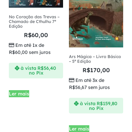
No Coração das Trevas –
Chamado de Cthulhu 7ª
Edição
R$
60,00
Em até 1x de
R$
60,00
sem juros
Ars Mágica – Livro Básico
– 5ª Edição
à vista
R$
56,40
R$
170,00
no Pix
Em até 3x de
R$
56,67
sem juros
Ler mais
à vista
R$
159,80
no Pix
Ler mais