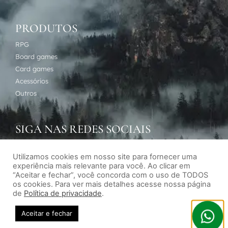
PRODUTOS
RPG
Board games
Card games
Acessórios
Outros
SIGA NAS REDES SOCIAIS
Utilizamos cookies em nosso site para fornecer uma
experiência mais relevante para você. Ao clicar em
“Aceitar e fechar”, você concorda com o uso de TODOS
os cookies. Para ver mais detalhes acesse nossa página
de
Política de privacidade
.
Desenvolvimento de sites por Agência Subversiva
Aceitar e fechar