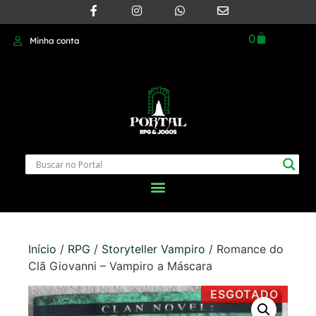
0
Minha conta
Início
/
RPG
/
Storyteller Vampiro
/ Romance do
Clã Giovanni – Vampiro a Máscara
ESGOTADO