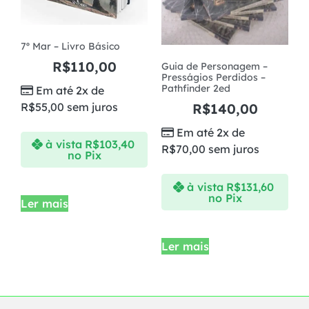
7º Mar – Livro Básico
R$
110,00
Guia de Personagem –
Presságios Perdidos –
Pathfinder 2ed
Em até 2x de
R$
55,00
sem juros
R$
140,00
Em até 2x de
à vista
R$
103,40
R$
70,00
sem juros
no Pix
à vista
R$
131,60
no Pix
Ler mais
Ler mais