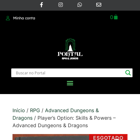
0
Minha conta
Início
/
RPG
/
Advanced Dungeons &
Dragons
/ Player’s Option: Skills & Powers –
Advanced Dungeons & Dragons
ESGOTADO