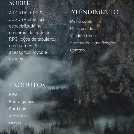
SOBRE
ATENDIMENTO
A PORTAL RPG &
JOGOS é uma loja
Minha conta
especializada no
Meus pedidos
comércio de livros de
Venda e troca
RPG, jogos de tabuleiro,
Sistema de classificação
card games e
Contato
acessórios novos e
usados.
PRODUTOS
RPG
Board games
Card games
Acessórios
Outros