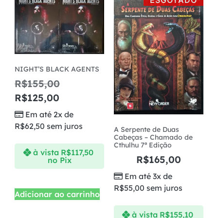
NIGHT’S BLACK AGENTS
R$
155,00
R$
125,00
Em até 2x de
R$
62,50
sem juros
A Serpente de Duas
Cabeças – Chamado de
Cthulhu 7ª Edição
à vista
R$
117,50
R$
165,00
no Pix
Em até 3x de
R$
55,00
sem juros
Adicionar ao carrinho
à vista
R$
155,10