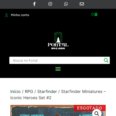
0
Minha conta
Início
/
RPG
/
Starfinder
/ Starfinder Miniatures –
Iconic Heroes Set #2
ESGOTADO