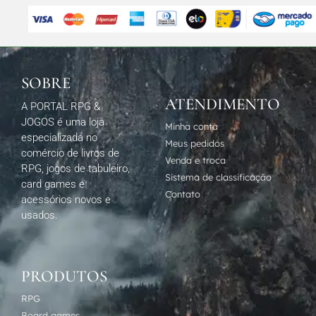
SOBRE
ATENDIMENTO
A PORTAL RPG &
JOGOS é uma loja
Minha conta
especializada no
Meus pedidos
comércio de livros de
Venda e troca
RPG, jogos de tabuleiro,
Sistema de classificação
card games e
Contato
acessórios novos e
usados.
PRODUTOS
RPG
Board games