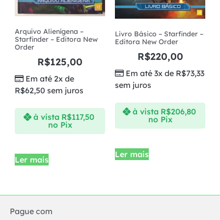
Arquivo Alienígena –
Livro Básico – Starfinder –
Starfinder – Editora New
Editora New Order
Order
R$
220,00
R$
125,00
Em até 3x de
R$
73,33
Em até 2x de
sem juros
R$
62,50
sem juros
à vista
R$
206,80
à vista
R$
117,50
no Pix
no Pix
Ler mais
Ler mais
Pague com