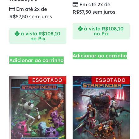
Em até 2x de
Em até 2x de
R$
57,50
sem juros
R$
57,50
sem juros
à vista
R$
108,10
à vista
R$
108,10
no Pix
no Pix
Adicionar ao carrinho
Adicionar ao carrinho
ESGOTADO
ESGOTADO