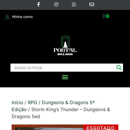
0
Minha conta
Início
/
RPG
/
Dungeons & Dragons 5ª
Edição
/ Storm King’s Thunder – Dungeons &
Dragons 5ed
ESGOTADO