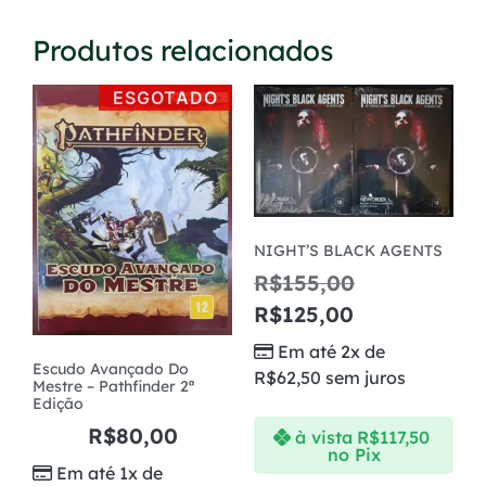
Produtos relacionados
ESGOTADO
NIGHT’S BLACK AGENTS
R$
155,00
R$
125,00
Em até 2x de
Escudo Avançado Do
R$
62,50
sem juros
Mestre – Pathfinder 2ª
Edição
R$
80,00
à vista
R$
117,50
no Pix
Em até 1x de