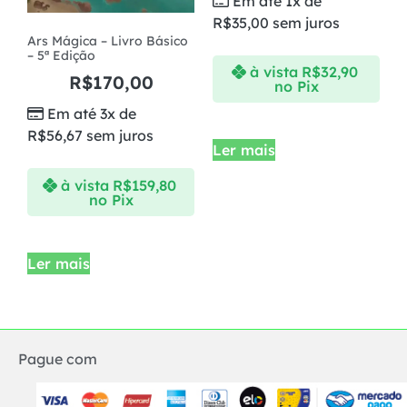
Em até 1x de
R$
35,00
sem juros
Ars Mágica – Livro Básico
– 5ª Edição
à vista
R$
32,90
R$
170,00
no Pix
Em até 3x de
R$
56,67
sem juros
Ler mais
à vista
R$
159,80
no Pix
Ler mais
Pague com