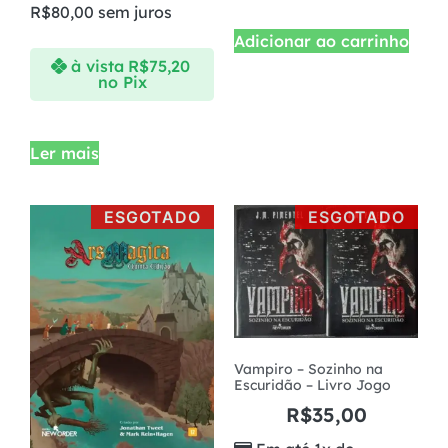
R$
80,00
sem juros
Adicionar ao carrinho
à vista
R$
75,20
no Pix
Ler mais
ESGOTADO
ESGOTADO
Vampiro – Sozinho na
Escuridão – Livro Jogo
R$
35,00