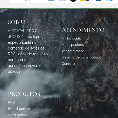
SOBRE
ATENDIMENTO
A PORTAL RPG &
JOGOS é uma loja
Minha conta
especializada no
Meus pedidos
comércio de livros de
Venda e troca
RPG, jogos de tabuleiro,
Sistema de classificação
card games e
Contato
acessórios novos e
usados.
PRODUTOS
RPG
Board games
Card games