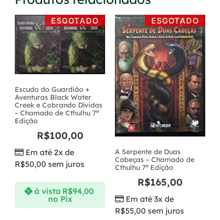
ESGOTADO
ESGOTADO
Escudo do Guardião +
Aventuras Black Water
Creek e Cobrando Dívidas
– Chamado de Cthulhu 7ª
Edição
R$
100,00
A Serpente de Duas
Em até 2x de
Cabeças – Chamado de
R$
50,00
sem juros
Cthulhu 7ª Edição
R$
165,00
à vista
R$
94,00
no Pix
Em até 3x de
R$
55,00
sem juros