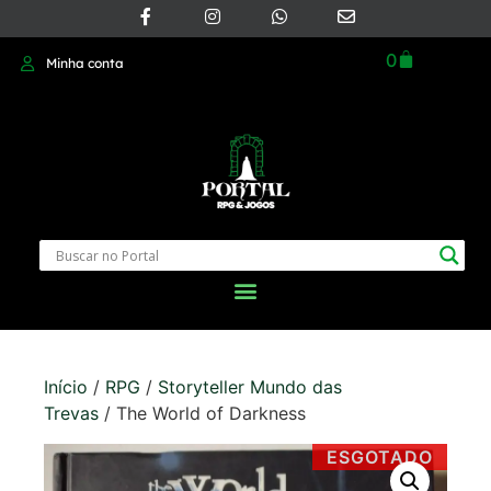
0
Minha conta
Início
/
RPG
/
Storyteller Mundo das
Trevas
/ The World of Darkness
ESGOTADO