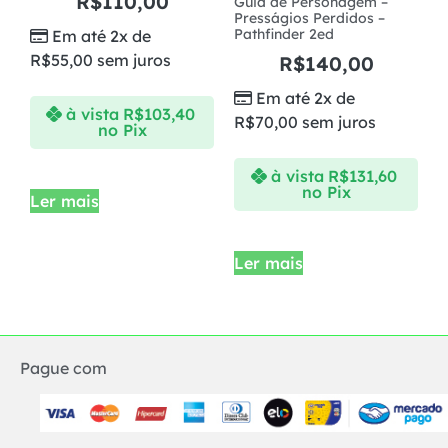
R$
110,00
Guia de Personagem –
Presságios Perdidos –
Pathfinder 2ed
Em até 2x de
R$
55,00
sem juros
R$
140,00
Em até 2x de
à vista
R$
103,40
R$
70,00
sem juros
no Pix
à vista
R$
131,60
no Pix
Ler mais
Ler mais
Pague com