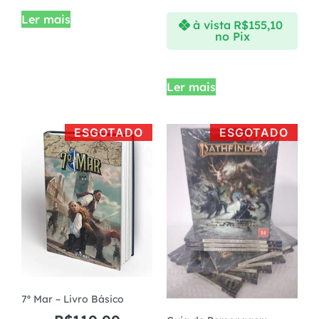
Ler mais
à vista
R$
155,10
no Pix
Ler mais
ESGOTADO
ESGOTADO
7º Mar – Livro Básico