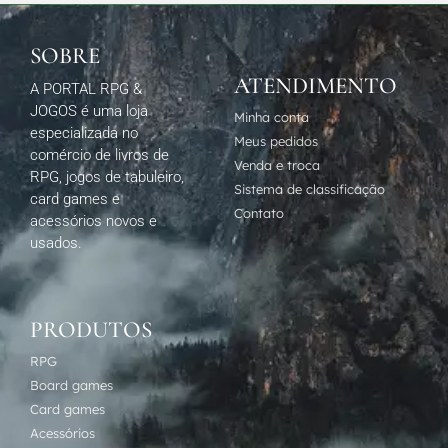
SOBRE
ATENDIMENTO
A PORTAL RPG &
JOGOS é uma loja
Minha conta
especializada no
Meus pedidos
comércio de livros de
Venda e troca
RPG, jogos de tabuleiro,
Sistema de classificação
card games e
Contato
acessórios novos e
usados.
PRODUTOS
RPG
Board games
Card games
Acessórios