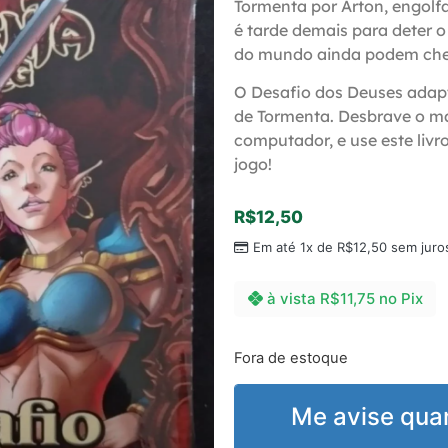
Tormenta por Arton, engolf
é tarde demais para deter o 
do mundo ainda podem che
O Desafio dos Deuses adap
de Tormenta. Desbrave o ma
computador, e use este liv
jogo!
R$
12,50
Em até 1x de
R$
12,50
sem juro
à vista
R$
11,75
no Pix
Fora de estoque
Me avise qua