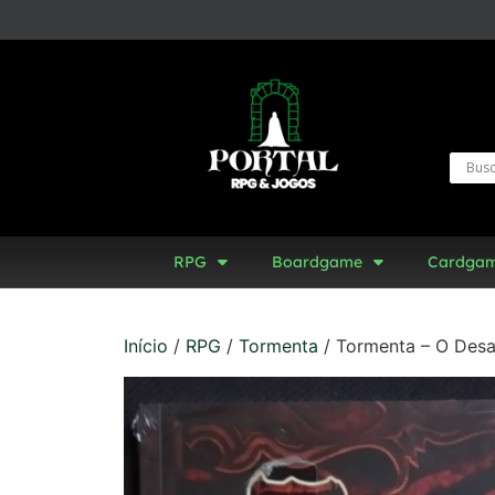
RPG
Boardgame
Cardga
Início
/
RPG
/
Tormenta
/ Tormenta – O Desa