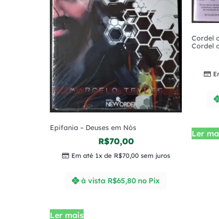
Cordel 
Cordel 
E
Epifania – Deuses em Nós
Ler ma
R$
70,00
Em até 1x de
R$
70,00
sem juros
à vista
R$
65,80
no Pix
Ler mais