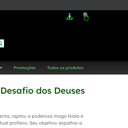
0
Promoções
Todos os produtos
 Desafio dos Deuses
menta, raptou a poderosa maga Niala e
tual profano. Seu objetivo: espalhar a