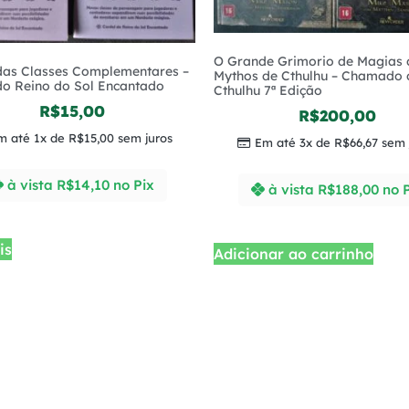
O Grande Grimorio de Magias 
das Classes Complementares –
Mythos de Cthulhu – Chamado 
do Reino do Sol Encantado
Cthulhu 7ª Edição
R$
15,00
R$
200,00
m até 1x de
R$
15,00
sem juros
Em até 3x de
R$
66,67
sem 
à vista
R$
14,10
no Pix
à vista
R$
188,00
no 
is
Adicionar ao carrinho