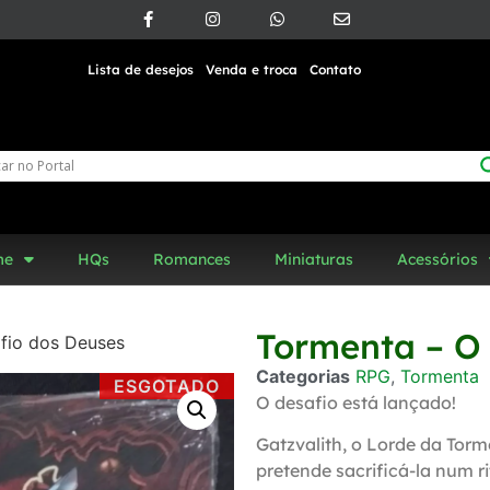
Lista de desejos
Venda e troca
Contato
me
HQs
Romances
Miniaturas
Acessórios
Tormenta – O
fio dos Deuses
Categorias
RPG
,
Tormenta
ESGOTADO
O desafio está lançado!
Gatzvalith, o Lorde da Tor
pretende sacrificá-la num ri