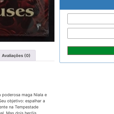
Avaliações (0)
 a poderosa maga Niala e
Seu objetivo: espalhar a
nente na Tempestade
ual. Mas dois heróis