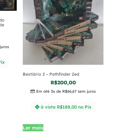
do
de
juros
Pix
Bestiário 2 – Pathfinder 2ed
R$
200,00
Em até 3x de
R$
66,67
sem juros
à vista
R$
188,00
no Pix
Ler mais