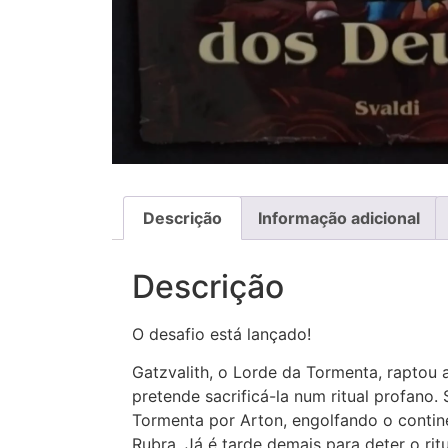
Descrição
Informação adicional
Descrição
O desafio está lançado!
Gatzvalith, o Lorde da Tormenta, raptou
pretende sacrificá-la num ritual profano. 
Tormenta por Arton, engolfando o conti
Rubra. Já é tarde demais para deter o rit