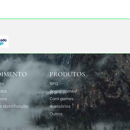
DIMENTO
PRODUTOS
ta
RPG
idos
Board games
roca
Card games
 classificação
Acessórios
Outros