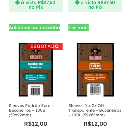
à vista
R$
37,60
à vista
R$
37,60
no Pix
no Pix
Adicionar ao carrinho
Ler mais
ESGOTADO
Sleeves Padrão Euro –
Sleeves Yu-Gi-Oh!
Bucaneiros – 100u
Transparente – Bucaneiros
(59x92mm)
– 100u (59x85mm)
R$
12,00
R$
12,00