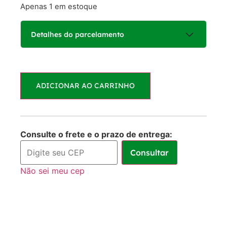
Apenas 1 em estoque
Detalhes do parcelamento
Parcelas:
ADICIONAR AO CARRINHO
1x de
R$
225,00
R$
225,00
sem juros
2x de
R$
112,50
R$
225,00
Consulte o frete e o prazo de entrega:
sem juros
Consultar
3x de
R$
75,00
R$
225,00
Não sei meu cep
sem juros
4x de
R$
59,09
R$
236,36
com juros