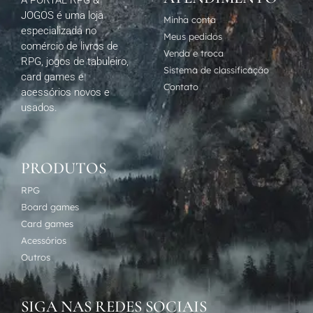
A PORTAL RPG &
JOGOS é uma loja
Minha conta
especializada no
Meus pedidos
comércio de livros de
Venda e troca
RPG, jogos de tabuleiro,
Sistema de classificação
card games e
Contato
acessórios novos e
usados.
PRODUTOS
RPG
Board games
Card games
Acessórios
Outros
SIGA NAS REDES SOCIAIS