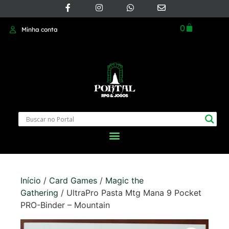
0
Minha conta
Início
/
Card Games
/
Magic the
Gathering
/ UltraPro Pasta Mtg Mana 9 Pocket
PRO-Binder – Mountain