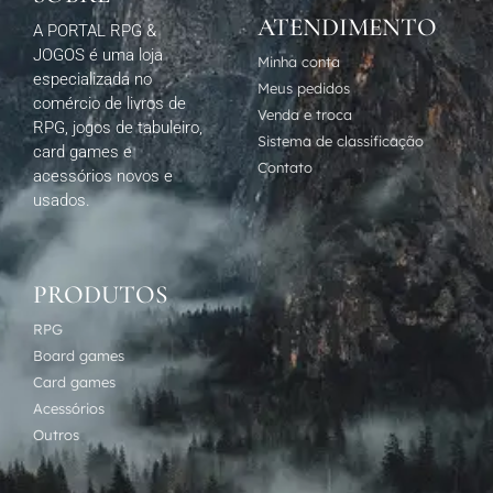
ATENDIMENTO
A PORTAL RPG &
JOGOS é uma loja
Minha conta
especializada no
Meus pedidos
comércio de livros de
Venda e troca
RPG, jogos de tabuleiro,
Sistema de classificação
card games e
Contato
acessórios novos e
usados.
PRODUTOS
RPG
Board games
Card games
Acessórios
Outros