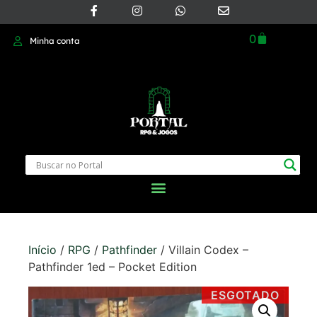
0
Minha conta
Início
/
RPG
/
Pathfinder
/ Villain Codex –
Pathfinder 1ed – Pocket Edition
ESGOTADO