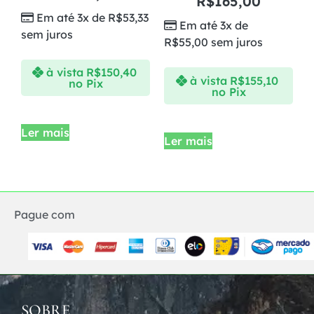
R$
165,00
Em até 3x de
R$
53,33
Em até 3x de
sem juros
R$
55,00
sem juros
à vista
R$
150,40
à vista
R$
155,10
no Pix
no Pix
Ler mais
Ler mais
Pague com
SOBRE