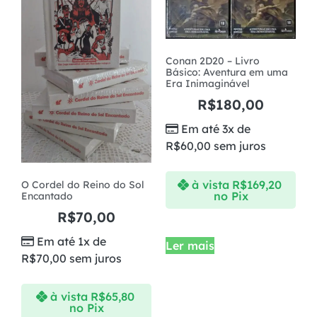
Conan 2D20 – Livro
Básico: Aventura em uma
Era Inimaginável
R$
180,00
Em até 3x de
R$
60,00
sem juros
à vista
R$
169,20
O Cordel do Reino do Sol
no Pix
Encantado
R$
70,00
Em até 1x de
Ler mais
R$
70,00
sem juros
à vista
R$
65,80
no Pix