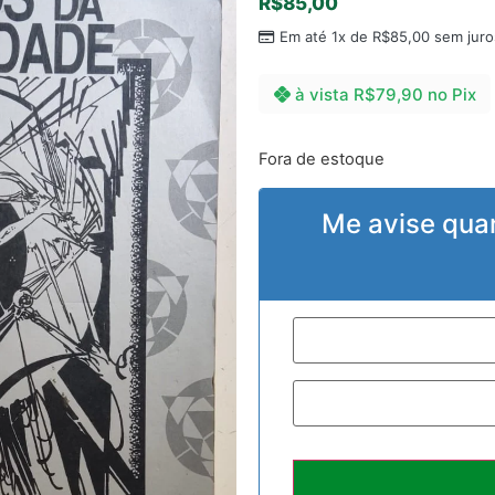
R$
85,00
Em até 1x de
R$
85,00
sem juro
à vista
R$
79,90
no Pix
Fora de estoque
Me avise qua