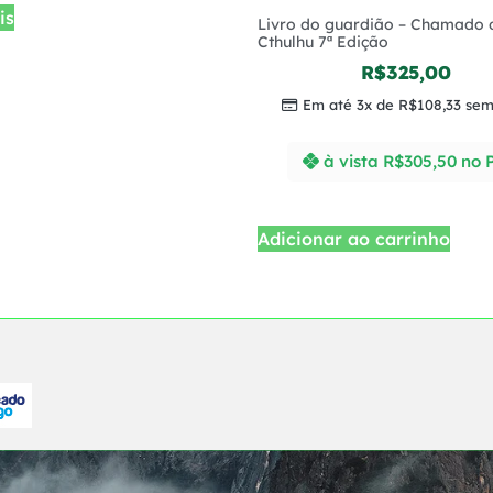
is
Livro do guardião – Chamado 
Cthulhu 7ª Edição
R$
325,00
Em até 3x de
R$
108,33
sem 
à vista
R$
305,50
no 
Adicionar ao carrinho