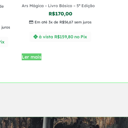
Ars Mágica – Livro Básico – 5ª Edição
de
R$
170,00
Em até 3x de
R$
56,67
sem juros
juros
à vista
R$
159,80
no Pix
Pix
Ler mais