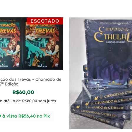
ESGOTADO
ção das Trevas – Chamado de
7ª Edição
R$
60,00
m até 1x de
R$
60,00
sem juros
à vista
R$
56,40
no Pix