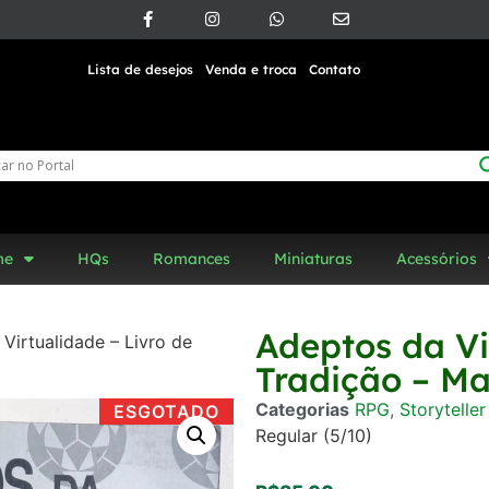
Lista de desejos
Venda e troca
Contato
me
HQs
Romances
Miniaturas
Acessórios
Adeptos da Vi
Virtualidade – Livro de
Tradição – M
Categorias
RPG
,
Storytelle
ESGOTADO
Regular (5/10)