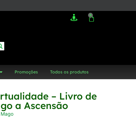
0
Promoções
Todos os produtos
rtualidade – Livro de
ago a Ascensão
r Mago