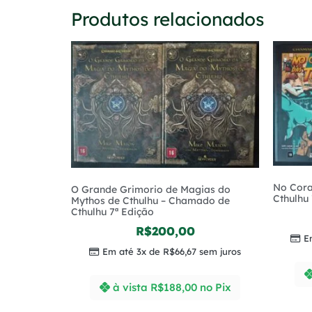
Produtos relacionados
No Cora
O Grande Grimorio de Magias do
Cthulhu 
Mythos de Cthulhu – Chamado de
Cthulhu 7ª Edição
R$
200,00
E
Em até 3x de
R$
66,67
sem juros
à vista
R$
188,00
no Pix