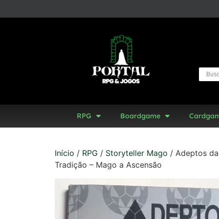
RPG
Boardgame
Cardga
Início
/
RPG
/
Storyteller Mago
/ Adeptos da 
Tradição – Mago a Ascensão