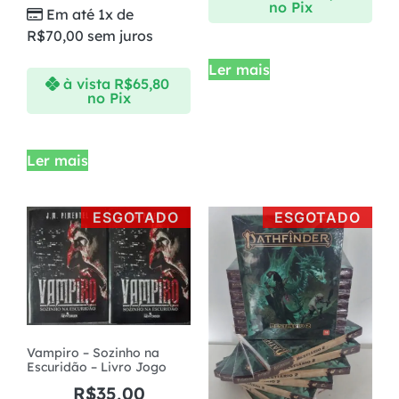
no Pix
Em até 1x de
R$
70,00
sem juros
Ler mais
à vista
R$
65,80
no Pix
Ler mais
ESGOTADO
ESGOTADO
Vampiro – Sozinho na
Escuridão – Livro Jogo
R$
35,00