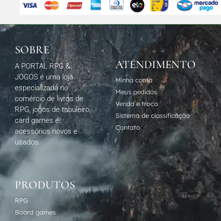
SOBRE
ATENDIMENTO
A PORTAL RPG &
JOGOS é uma loja
Minha conta
especializada no
Meus pedidos
comércio de livros de
Venda e troca
RPG, jogos de tabuleiro,
Sistema de classificação
card games e
Contato
acessórios novos e
usados.
PRODUTOS
RPG
Board games