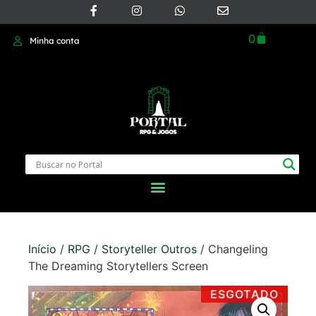
0
Minha conta
Início
/
RPG
/
Storyteller Outros
/ Changeling
The Dreaming Storytellers Screen
ESGOTADO