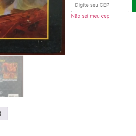
4x de
R$
65,66
com ju
Não sei meu cep
5x de
R$
53,04
com ju
)