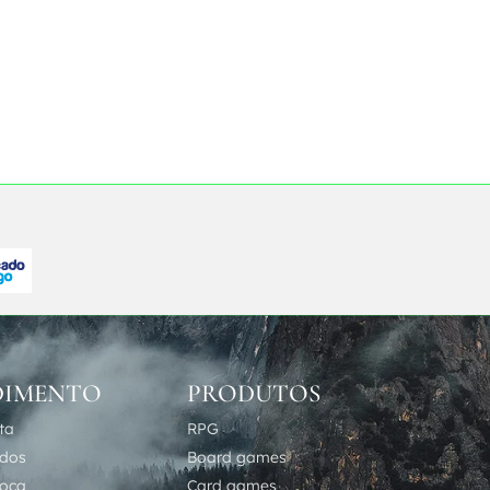
DIMENTO
PRODUTOS
ta
RPG
idos
Board games
roca
Card games