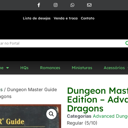
Lista de desejos
Venda e troca
Contato
me
HQs
Romances
Miniaturas
Acessórios
Dungeon Mast
ns
/ Dungeon Master Guide
agons
Edition – Ad
Dragons
Categorias
Advanced Dung
Regular (5/10)