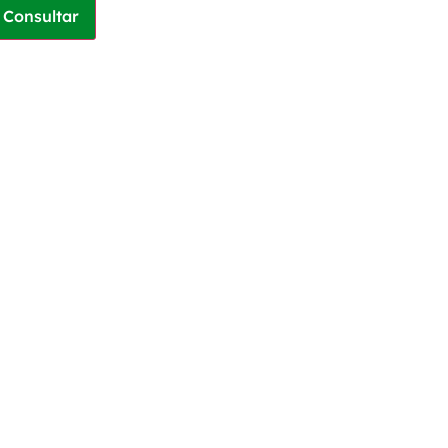
Consultar
ros
R$
262,64
ros
R$
265,20