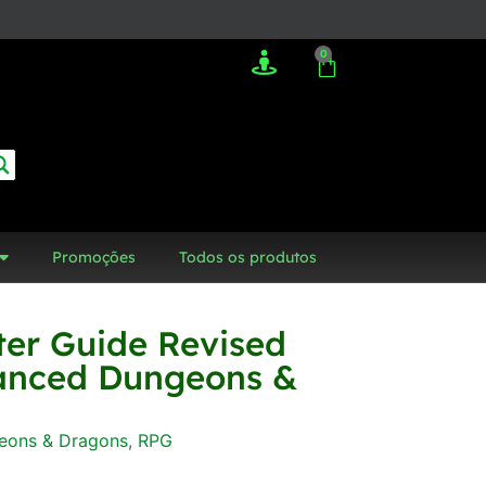
0
Promoções
Todos os produtos
er Guide Revised
vanced Dungeons &
eons & Dragons
,
RPG