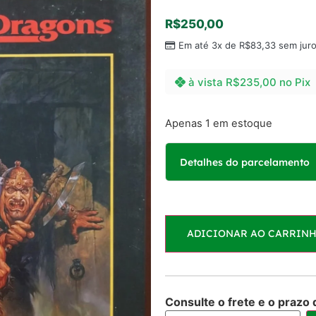
R$
250,00
Em até 3x de
R$
83,33
sem jur
à vista
R$
235,00
no Pix
Apenas 1 em estoque
Detalhes do parcelamento
Parcelas:
ADICIONAR AO CARRIN
1x de
R$
250,00
sem j
2x de
R$
125,00
sem j
Consulte o frete e o prazo 
3x de
R$
83,33
sem ju