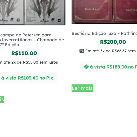
Bestiário Edição luxo – Pathfin
 campo de Petersen para
s lovecraftianos – Chamado de
R$
200,00
7ª Edição
Em até 3x de
R$
66,67
sem 
R$
110,00
m até 2x de
R$
55,00
sem juros
à vista
R$
188,00
no 
à vista
R$
103,40
no Pix
Ler mais
is