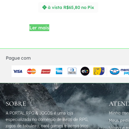
à vista
R$
65,80
no Pix
Ler mais
Pague com
SOBRE
ATEN
Minha con
A PORTAL RPG & JOGOS é uma loja
especializada no comércio de livros de RPG,
Meus ped
jogos de tabuleiro, card games e acessórios
Venda e t