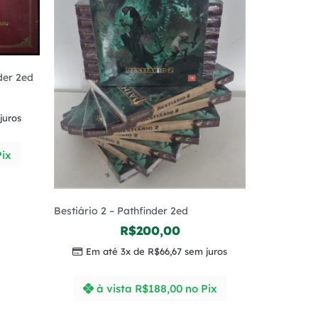
der 2ed
juros
Pix
Bestiário 2 – Pathfinder 2ed
R$
200,00
Em até 3x de
R$
66,67
sem juros
à vista
R$
188,00
no Pix