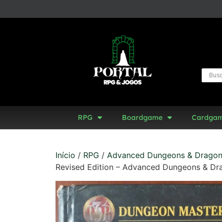
RPG
Boardgame
Cardga
Início
/
RPG
/
Advanced Dungeons & Drago
Revised Edition – Advanced Dungeons & Dr