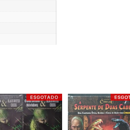
6x de
R$
124,97
com j
7x de
R$
108,16
com ju
8x de
R$
95,56
com ju
9x de
R$
85,76
com ju
10x de
R$
77,93
com ju
11x de
R$
71,52
com ju
12x de
R$
66,19
com ju
ESGOTADO
ESGO