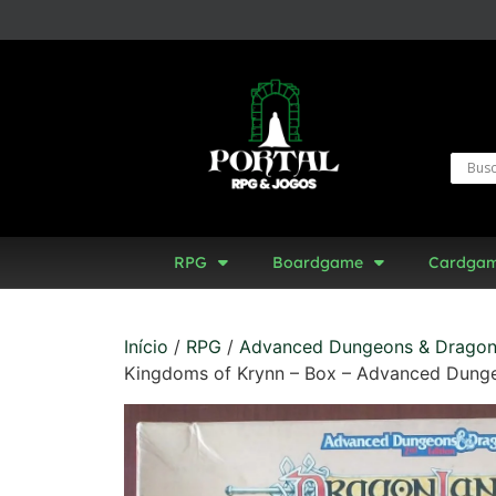
RPG
Boardgame
Cardga
Início
/
RPG
/
Advanced Dungeons & Drago
Kingdoms of Krynn – Box – Advanced Dung