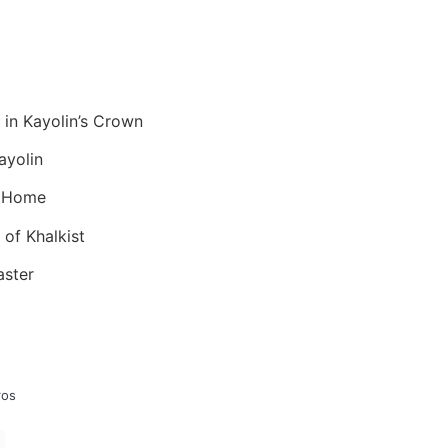
 in Kayolin’s Crown
ayolin
t Home
of Khalkist
aster
ros