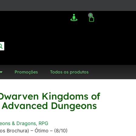
0
Promoções
Todos os produtos
Dwarven Kingdoms of
– Advanced Dungeons
eons & Dragons
,
RPG
os Brochura) – Ótimo – (8/10)