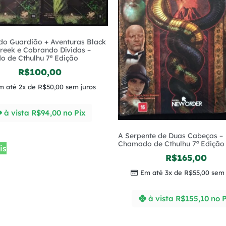
do Guardião + Aventuras Black
reek e Cobrando Dívidas –
 de Cthulhu 7ª Edição
R$
100,00
m até 2x de
R$
50,00
sem juros
à vista
R$
94,00
no Pix
A Serpente de Duas Cabeças –
Chamado de Cthulhu 7ª Edição
is
R$
165,00
Em até 3x de
R$
55,00
sem 
à vista
R$
155,10
no P