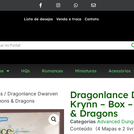
Lista de desejos
Venda e troca
Contato
me
HQs
Romances
Miniaturas
Acessórios
Dragonlance 
ns
/ Dragonlance Dwarven
eons & Dragons
Krynn – Box 
& Dragons
Categorias
Advanced Dung
Conteúdo (4 Mapas e 2 livr