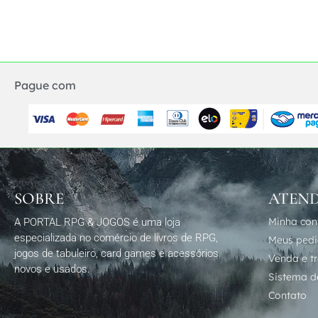
Pague com
SOBRE
ATEN
Minha con
A PORTAL RPG & JOGOS é uma loja
especializada no comércio de livros de RPG,
Meus ped
jogos de tabuleiro, card games e acessórios
Venda e t
novos e usados.
Sistema de
Contato