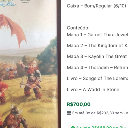
Caixa – Bom/Regular (6/10)
Conteúdo:
Mapa 1 – Garnet Thax Jewel
Mapa 2 – The Kingdom of K
Mapa 3 – Kayolin The Grea
Mapa 4 – Thoradim – Return 
Livro – Songs of The Lorem
Livro – A World in Stone
R$
700,00
Em até 3x de
R$
233,33
sem ju
à vista
R$
658,00
no Pix