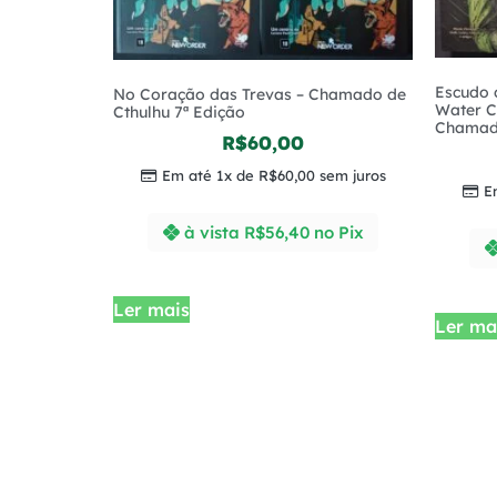
Escudo 
No Coração das Trevas – Chamado de
Water C
Cthulhu 7ª Edição
Chamado
R$
60,00
Em até 1x de
R$
60,00
sem juros
E
à vista
R$
56,40
no Pix
Ler mais
Ler ma