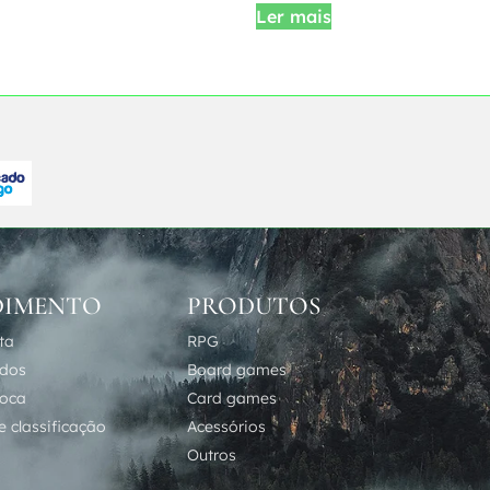
Ler mais
DIMENTO
PRODUTOS
ta
RPG
idos
Board games
roca
Card games
 classificação
Acessórios
Outros