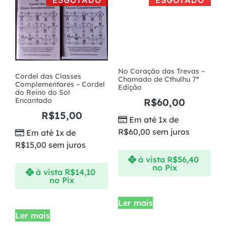
ESGOTADO
ESGOTADO
No Coração das Trevas –
Cordel das Classes
Chamado de Cthulhu 7ª
Complementares – Cordel
Edição
do Reino do Sol
Encantado
R$
60,00
R$
15,00
Em até 1x de
R$
60,00
sem juros
Em até 1x de
R$
15,00
sem juros
à vista
R$
56,40
no Pix
à vista
R$
14,10
no Pix
Ler mais
Ler mais