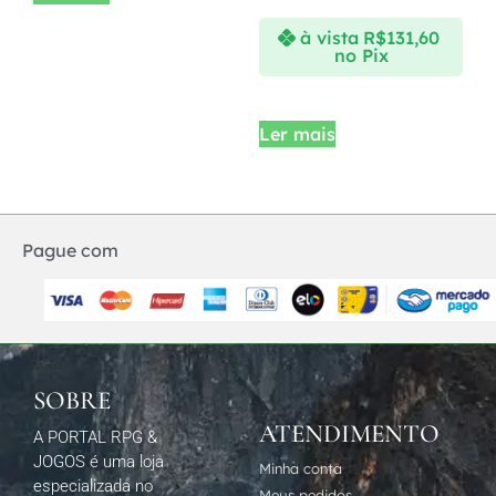
à vista
R$
131,60
no Pix
Ler mais
Pague com
SOBRE
ATENDIMENTO
A PORTAL RPG &
JOGOS é uma loja
Minha conta
especializada no
Meus pedidos