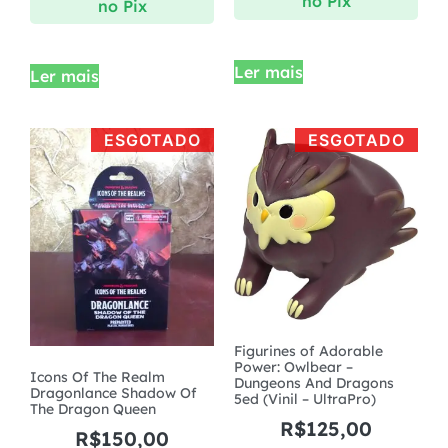
no Pix
no Pix
Ler mais
Ler mais
ESGOTADO
ESGOTADO
Figurines of Adorable
Power: Owlbear –
Icons Of The Realm
Dungeons And Dragons
Dragonlance Shadow Of
5ed (Vinil – UltraPro)
The Dragon Queen
R$
125,00
R$
150,00