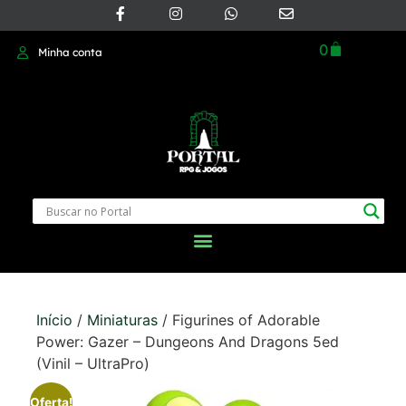
0
Minha conta
Início
/
Miniaturas
/ Figurines of Adorable
Power: Gazer – Dungeons And Dragons 5ed
(Vinil – UltraPro)
Oferta!