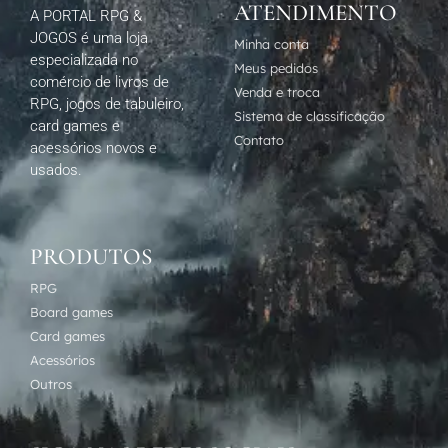
ATENDIMENTO
A PORTAL RPG &
JOGOS é uma loja
Minha conta
especializada no
Meus pedidos
comércio de livros de
Venda e troca
RPG, jogos de tabuleiro,
Sistema de classificação
card games e
Contato
acessórios novos e
usados.
PRODUTOS
RPG
Board games
Card games
Acessórios
Outros