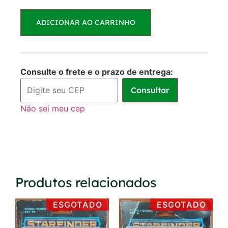
Parcelas:
ADICIONAR AO CARRINHO
1x de
R$
55,00
R$
55,00
sem juros
Consulte o frete e o prazo de entrega:
Consultar
Não sei meu cep
Produtos relacionados
ESGOTADO
ESGOTADO