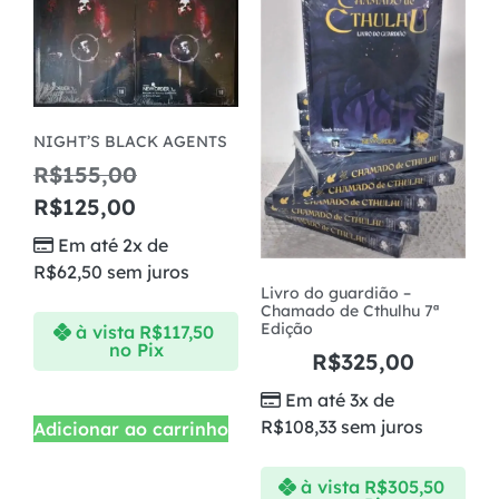
NIGHT’S BLACK AGENTS
R$
155,00
R$
125,00
Em até 2x de
R$
62,50
sem juros
Livro do guardião –
Chamado de Cthulhu 7ª
Edição
à vista
R$
117,50
no Pix
R$
325,00
Em até 3x de
R$
108,33
sem juros
Adicionar ao carrinho
à vista
R$
305,50