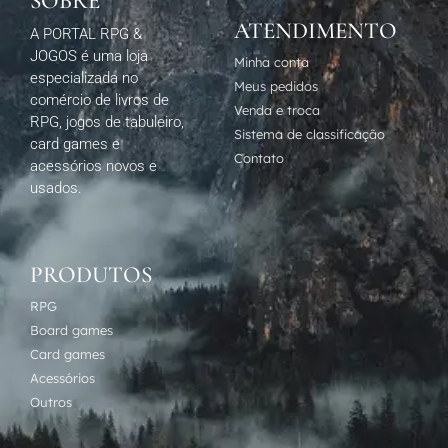
SOBRE
ATENDIMENTO
A PORTAL RPG &
JOGOS é uma loja
Minha conta
especializada no
Meus pedidos
comércio de livros de
Venda e troca
RPG, jogos de tabuleiro,
Sistema de classificação
card games e
Contato
acessórios novos e
usados.
PRODUTOS
RPG
Board games
Card games
Acessórios
Outros