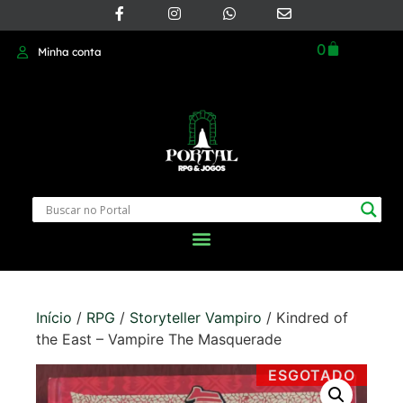
0
Minha conta
Início
/
RPG
/
Storyteller Vampiro
/ Kindred of
the East – Vampire The Masquerade
ESGOTADO