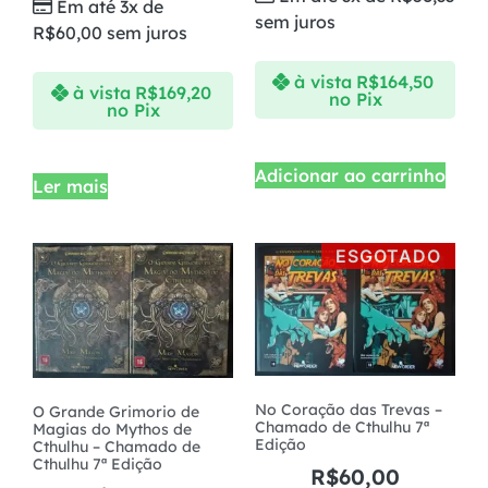
Em até 3x de
sem juros
R$
60,00
sem juros
à vista
R$
164,50
à vista
R$
169,20
no Pix
no Pix
Adicionar ao carrinho
Ler mais
ESGOTADO
No Coração das Trevas –
O Grande Grimorio de
Chamado de Cthulhu 7ª
Magias do Mythos de
Edição
Cthulhu – Chamado de
Cthulhu 7ª Edição
R$
60,00