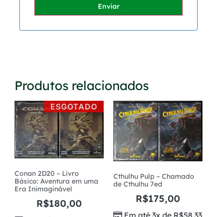
Enviar
Produtos relacionados
ESGOTADO
Conan 2D20 – Livro
Cthulhu Pulp – Chamado
Básico: Aventura em uma
de Cthulhu 7ed
Era Inimaginável
R$
175,00
R$
180,00
Em até 3x de
R$
58,33