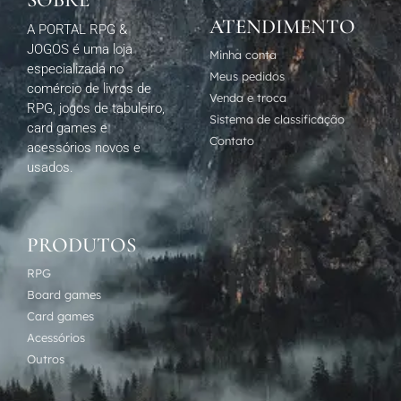
SOBRE
ATENDIMENTO
A PORTAL RPG &
JOGOS é uma loja
Minha conta
especializada no
Meus pedidos
comércio de livros de
Venda e troca
RPG, jogos de tabuleiro,
Sistema de classificação
card games e
Contato
acessórios novos e
usados.
PRODUTOS
RPG
Board games
Card games
Acessórios
Outros