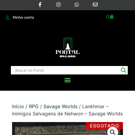
0
Minha conta
Início
/
RPG
/
Savage Worlds
/ Lankhmar –
Inimigos Selvagens de Nehwon – Savage Worlds
ESGOTADO