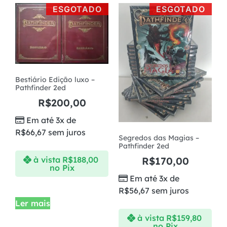
ESGOTADO
ESGOTADO
Bestiário Edição luxo –
Pathfinder 2ed
R$
200,00
Em até 3x de
R$
66,67
sem juros
Segredos das Magias –
Pathfinder 2ed
R$
170,00
à vista
R$
188,00
no Pix
Em até 3x de
R$
56,67
sem juros
Ler mais
à vista
R$
159,80
no Pix