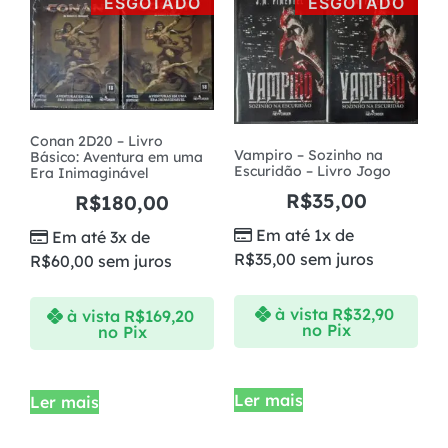
ESGOTADO
ESGOTADO
Conan 2D20 – Livro
Vampiro – Sozinho na
Básico: Aventura em uma
Escuridão – Livro Jogo
Era Inimaginável
R$
35,00
R$
180,00
Em até 1x de
Em até 3x de
R$
35,00
sem juros
R$
60,00
sem juros
à vista
R$
32,90
à vista
R$
169,20
no Pix
no Pix
Ler mais
Ler mais