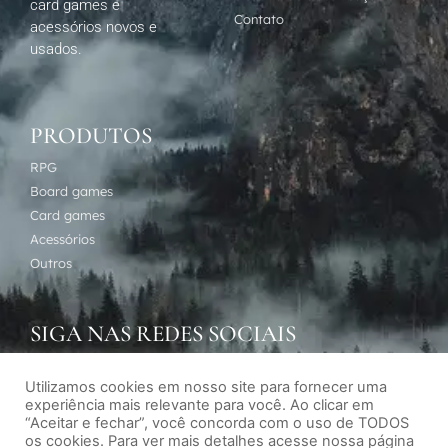
card games e
Contato
acessórios novos e
usados.
PRODUTOS
RPG
Board games
Card games
Acessórios
Outros
SIGA NAS REDES SOCIAIS
Utilizamos cookies em nosso site para fornecer uma
experiência mais relevante para você. Ao clicar em
“Aceitar e fechar”, você concorda com o uso de TODOS
os cookies. Para ver mais detalhes acesse nossa página