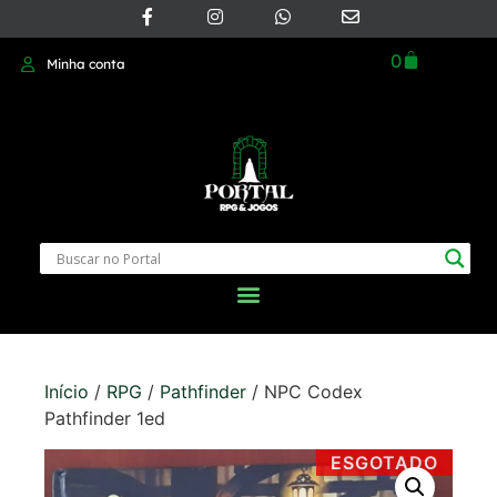
0
Minha conta
Início
/
RPG
/
Pathfinder
/ NPC Codex
Pathfinder 1ed
ESGOTADO