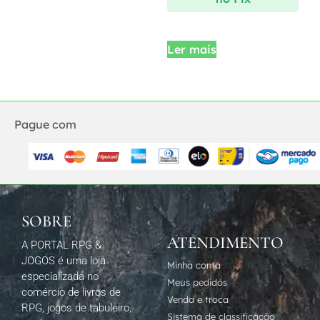
Ler mais
Pague com
SOBRE
ATENDIMENTO
A PORTAL RPG &
JOGOS é uma loja
Minha conta
especializada no
Meus pedidos
comércio de livros de
Venda e troca
RPG, jogos de tabuleiro,
Sistema de classificação