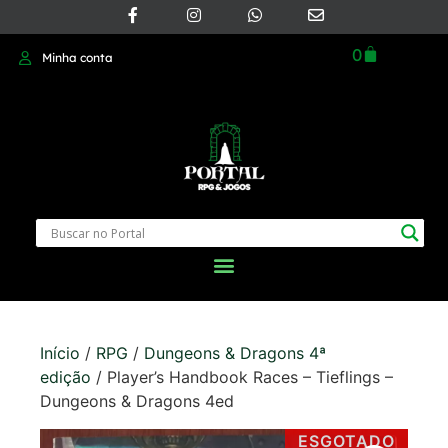
0
Minha conta
Início
/
RPG
/
Dungeons & Dragons 4ª
edição
/ Player’s Handbook Races – Tieflings –
Dungeons & Dragons 4ed
ESGOTADO