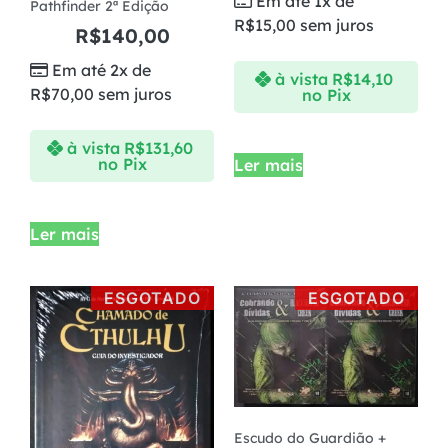
Em até 1x de
Pathfinder 2ª Edição
R$
15,00
sem juros
R$
140,00
Em até 2x de
à vista
R$
14,10
R$
70,00
sem juros
no Pix
à vista
R$
131,60
no Pix
Ler mais
Ler mais
ESGOTADO
ESGOTADO
Escudo do Guardião +