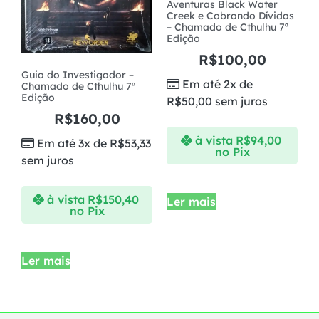
Aventuras Black Water
Creek e Cobrando Dívidas
– Chamado de Cthulhu 7ª
Edição
R$
100,00
Guia do Investigador –
Em até 2x de
Chamado de Cthulhu 7ª
Edição
R$
50,00
sem juros
R$
160,00
à vista
R$
94,00
Em até 3x de
R$
53,33
no Pix
sem juros
à vista
R$
150,40
Ler mais
no Pix
Ler mais