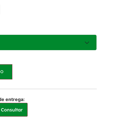
HO
ros
R$
135,00
ros
R$
135,00
de entrega:
Consultar