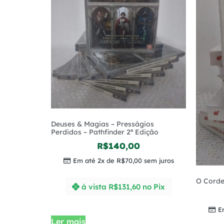
Deuses & Magias – Presságios
Perdidos – Pathfinder 2ª Edição
R$
140,00
Em até 2x de
R$
70,00
sem juros
O Corde
à vista
R$
131,60
no Pix
E
Ler mais