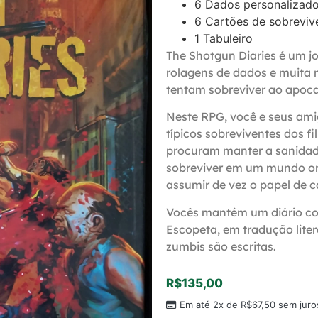
6 Dados personalizad
6 Cartões de sobreviv
1 Tabuleiro
The Shotgun Diaries é um j
rolagens de dados e muita 
tentam sobreviver ao apoca
Neste RPG, você e seus am
típicos sobreviventes dos f
procuram manter a sanidade
sobreviver em um mundo on
assumir de vez o papel de 
Vocês mantém um diário con
Escopeta, em tradução liter
zumbis são escritas.
R$
135,00
Em até 2x de
R$
67,50
sem juro