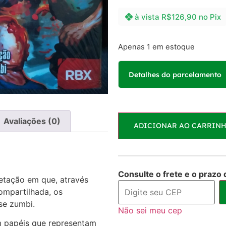
à vista
R$
126,90
no Pix
Apenas 1 em estoque
Detalhes do parcelamento
Parcelas:
Avaliações (0)
ADICIONAR AO CARRIN
1x de
R$
135,00
sem ju
2x de
R$
67,50
sem ju
Consulte o frete e o prazo 
retação em que, através
ompartilhada, os
se zumbi.
Não sei meu cep
 papéis que representam