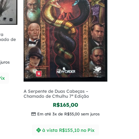
ra
mado de
juros
Pix
A Serpente de Duas Cabeças –
Chamado de Cthulhu 7ª Edição
R$
165,00
Em até 3x de
R$
55,00
sem juros
à vista
R$
155,10
no Pix