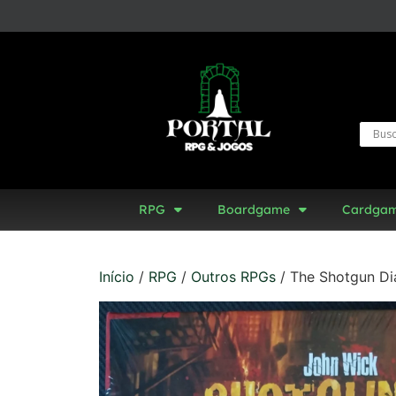
RPG
Boardgame
Cardga
Início
/
RPG
/
Outros RPGs
/ The Shotgun Di