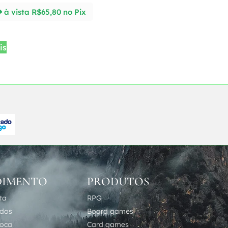
à vista
R$
65,80
no Pix
is
DIMENTO
PRODUTOS
ta
RPG
idos
Board games
roca
Card games