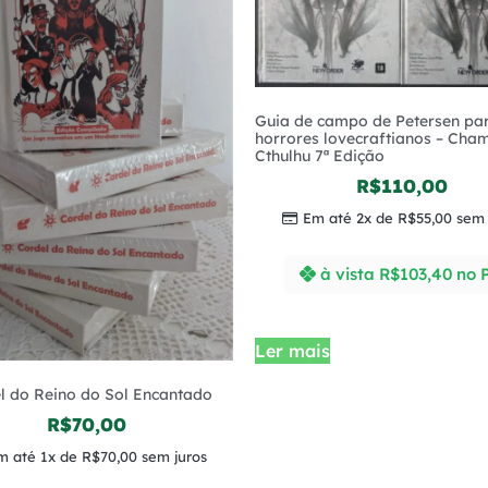
Guia de campo de Petersen pa
horrores lovecraftianos – Cha
Cthulhu 7ª Edição
R$
110,00
Em até 2x de
R$
55,00
sem 
à vista
R$
103,40
no 
Ler mais
l do Reino do Sol Encantado
R$
70,00
m até 1x de
R$
70,00
sem juros