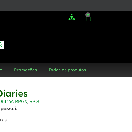
0
Promoções
Todos os produtos
iaries
Outros RPGs
,
RPG
 possui:
gras