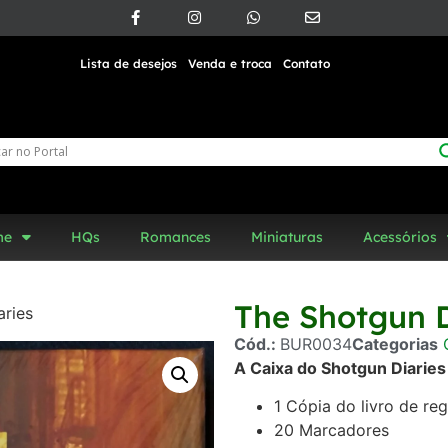
Lista de desejos
Venda e troca
Contato
me
HQs
Romances
Miniaturas
Acessórios
The Shotgun D
aries
Cód.:
BUR0034
Categorias
A Caixa do Shotgun Diaries
1 Cópia do livro de re
20 Marcadores