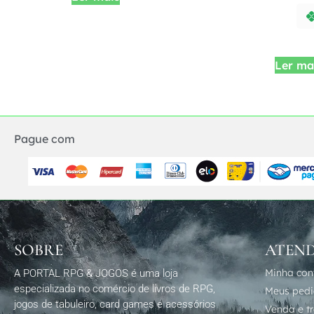
Ler ma
Pague com
SOBRE
ATEN
Minha con
A PORTAL RPG & JOGOS é uma loja
especializada no comércio de livros de RPG,
Meus ped
jogos de tabuleiro, card games e acessórios
Venda e t