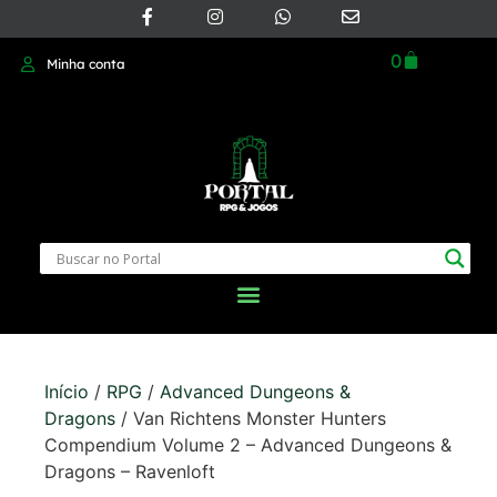
0
Minha conta
Início
/
RPG
/
Advanced Dungeons &
Dragons
/ Van Richtens Monster Hunters
Compendium Volume 2 – Advanced Dungeons &
Dragons – Ravenloft