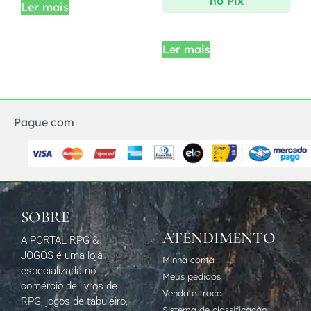
no Pix
Ler mais
Ler mais
Pague com
SOBRE
ATENDIMENTO
A PORTAL RPG &
JOGOS é uma loja
Minha conta
especializada no
Meus pedidos
comércio de livros de
Venda e troca
RPG, jogos de tabuleiro,
Sistema de classificação