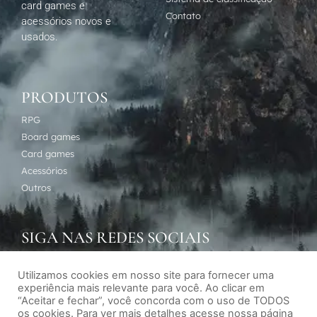
card games e
Contato
acessórios novos e
usados.
PRODUTOS
RPG
Board games
Card games
Acessórios
Outros
SIGA NAS REDES SOCIAIS
Utilizamos cookies em nosso site para fornecer uma
experiência mais relevante para você. Ao clicar em
“Aceitar e fechar”, você concorda com o uso de TODOS
os cookies. Para ver mais detalhes acesse nossa página